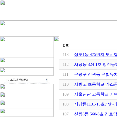
번호
113
상도1동 475번지 도시
112
사당동 324-1호 청진
111
은평구 진관동 은빛유
110
서빙고 초등학교 가스
109
서울관광 고등학교 기
108
사당동1131-13호삼
107
신림8동 560-6호 경로