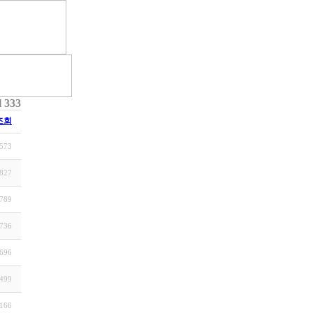
l 333
조회
573
827
789
736
696
499
166