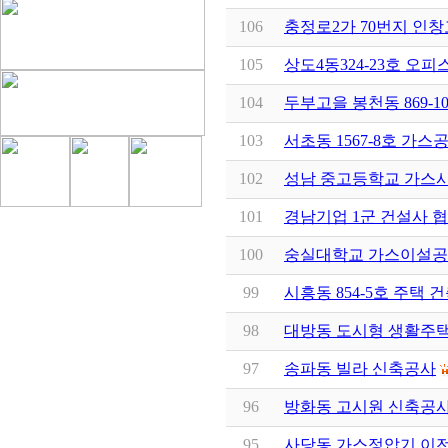
106
충정로2가 70번지 인
105
상도4동324-23호 오
104
두부고을 봉천동 869-
103
서초동 1567-8호 가스
102
성남 중고등학교 가스
101
경남기업 1군 건설사 
100
숭실대학교 가스이설
99
시흥동 854-5호 주택 
98
대방동 도시형 생활주
97
송파동 빌라 신축공사
96
방화동 고시원 신축공
95
사당동 가스정압기 이