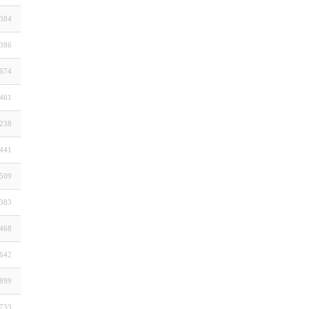
384
386
674
461
238
441
509
383
468
642
899
733