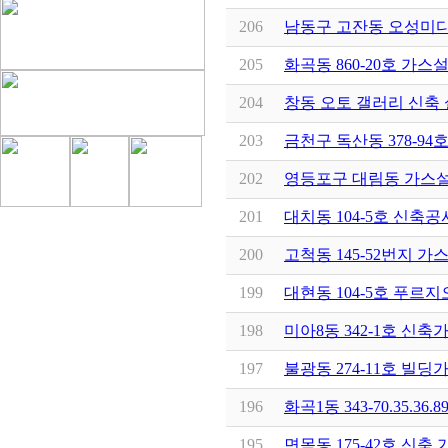
206
남동구 고잔동 오성미
205
화곡동 860-20호 가
204
창동 오토 갤러리 신축
203
금천구 독산동 378-9
202
영등포구 대림동 가스
201
대치동 104-5호 신축
200
고척동 145-52번지 
199
대현동 104-5호 푸르
198
미아8동 342-1호 신
197
불광동 274-11호 빌
196
화곡1동 343-70.35.3
195
면목동 175-42호 신