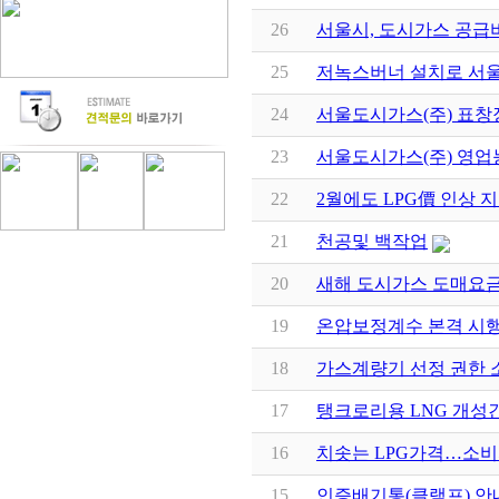
26
서울시, 도시가스 공급
25
저녹스버너 설치로 서울
24
서울도시가스(주) 표창
23
서울도시가스(주) 영업
22
2월에도 LPG價 인상 
21
천공및 백작업
20
새해 도시가스 도매요금 
19
온압보정계수 본격 시행
18
가스계량기 선정 권한
17
탱크로리용 LNG 개성
16
치솟는 LPG가격…소비
15
인증배기통(클램프) 안