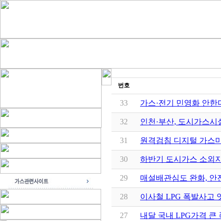
번호
33
가스·전기 민영화 안한
32
인천·부산, 도시가스시
31
원격검침 디지털 가스미
30
하반기 도시가스 소외지
29
매설배관심도 완화, 안
28
이사철 LPG 폭발사고
27
내달 국내 LPG가격 큰