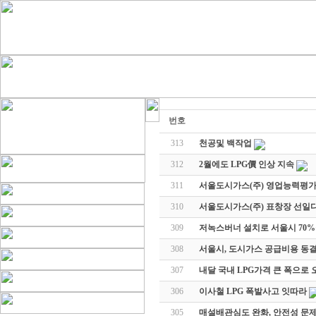
번호
313
천공및 백작업
312
2월에도 LPG價 인상 지속
311
서울도시가스(주) 영업능력평가 
310
서울도시가스(주) 표창장 선일디
309
저녹스버너 설치로 서울시 70
308
서울시, 도시가스 공급비용 동
307
내달 국내 LPG가격 큰 폭으로
306
이사철 LPG 폭발사고 잇따라
305
매설배관심도 완화, 안전성 문제