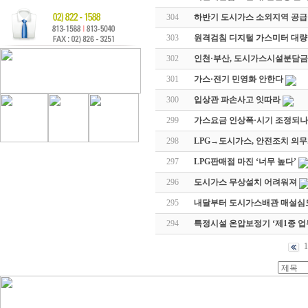
304
하반기 도시가스 소외지역 공급
303
원격검침 디지털 가스미터 대량
302
인천·부산, 도시가스시설분담금
301
가스·전기 민영화 안한다
300
입상관 파손사고 잇따라
299
가스요금 인상폭·시기 조정되나
298
LPG→도시가스, 안전조치 의
297
LPG판매점 마진 ‘너무 높다’
296
도시가스 무상설치 어려워져
295
내달부터 도시가스배관 매설심
294
특정시설 온압보정기 ‘제1종 업
1