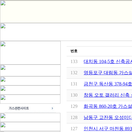
번호
133
대치동 104-5호 신축
132
영등포구 대림동 가스
131
금천구 독산동 378-9
130
창동 오토 갤러리 신축
129
화곡동 860-20호 가
128
남동구 고잔동 오성미
127
인천시 서구 마전동 893