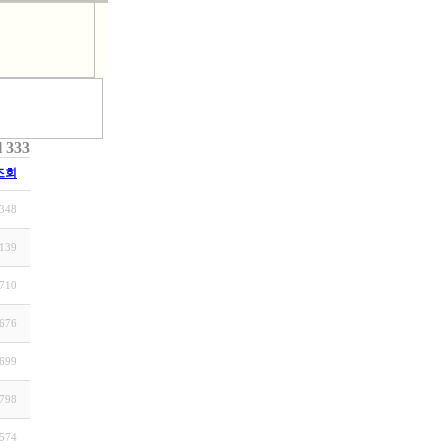
l 333
조회
348
139
710
676
699
798
574