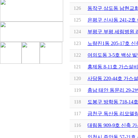
126
동작구 상도동 남현교
125
은평구 신사동 241-2
124
부평구 부평 세림병원
123
노량진1동 205-17호
122
여의도동 3-5호 백상 
121
홍제동 8-11호 가스설
120
사당동 220-44호 가
119
충남 태안 동문리 29
118
도봉구 방학동 718-14
117
금천구 독산동 리모델
116
대림동 909-9호 신축
115
인천시 주안동 57-21