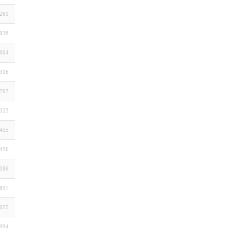
261
938
004
316
797
323
455
456
186
897
055
094