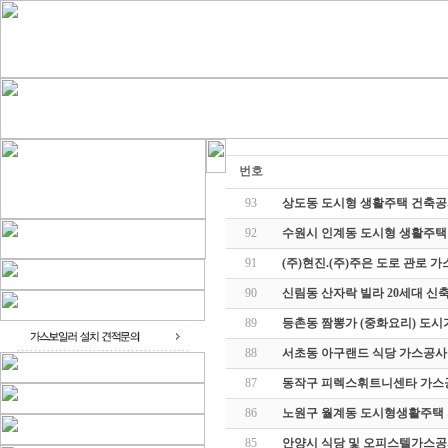
번호
93
상도동 도시형 생활주택 건축
92
수원시 인계동 도시형 생활주택
91
(주)현진.(주)주은 도로 관로 
90
신림동 산자락 빌라 20세대 신
89
등촌동 짬뽕가 (중화요리) 도
88
서초동 아구랜드 식당 가스공사
87
동작구 피렉스휘트니센타 가스
86
노원구 월계동 도시형생활주택
85
안양시 식당 및 오피스텔가스