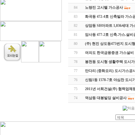
84
노량진 고시텔 가스공사
83
화곡동 472-4호 신축빌라 가스
82
상암동 SH아파트 1,036세대 
81
암사동 477-2호 신축.가스.설
80
(주) 현진 상도동475번지 도
79
여의도 한국금융증권 가스설비
78
봉천동 도시형 생활주택 도시
77
만다리 (중화요리) 도시가스공
76
신림1동 1578-7호 야심찬 도
75
2011년 서희건설(주) 협력업체
74
역삼동 대봉빌딩 설비공사