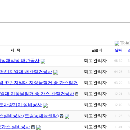
Tota
제 목
글쓴이
날짜
 해당채식당 배관공사
최고관리자
08-30
3
236번지일대 배관철거공사
최고관리자
04-23
3
역 97번지일대 지장물철거 중 가스철거공…
최고관리자
03-29
3
지일대 지장물철거 중 가스 관철거공사
최고관리자
12-21
3
철도차량기지 설비공사
최고관리자
12-09
3
가스설비공사 (도림동체육센타)
최고관리자
11-25
3
방가스 설비공사
최고관리자
11-01
3