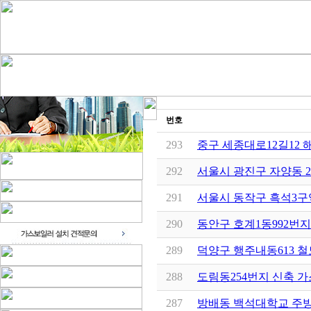
번호
293
중구 세종대로12길12
292
서울시 광진구 자양동 
291
서울시 동작구 흑석3구
290
동안구 호계1동992번
289
덕양구 행주내동613 
288
도림동254번지 신축 
287
방배동 백석대학교 주