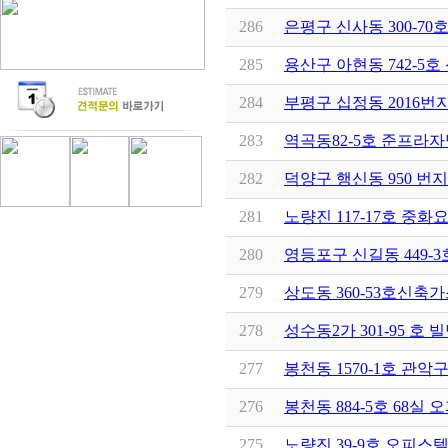
286
은평구 신사동 300-70
285
용산구 아현동 742-5
284
부평구 십정동 2016번
283
역곡동82-5호 준프라
282
덕양구 행신동 950 
281
노량진 117-17호 중
280
영등포구 신길동 449
279
상도동 360-53호신
278
성수동2가 301-95 
277
봉천동 1570-1호 관
276
봉천동 884-5호 68
275
노량진 39-9호 오피