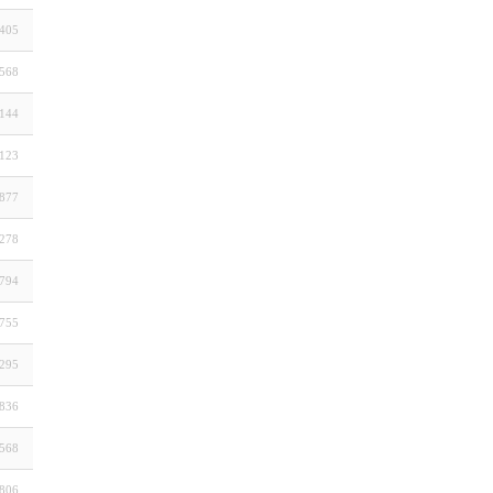
405
568
144
123
877
278
794
755
295
836
568
806