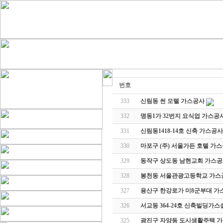
번호
333
신림동 썬 모텔 가스공사
332
명동1가 32번지 요식업 가스공
331
신림동1418-14호 신축 가스공사
330
마포구 (주) 서울가든 호텔 가
329
동작구 상도동 남현교회 가스
328
봉천동 서울관광고등학교 가스
327
용산구 한강로가 미8군부대 
326
서교동 364-24호 신축빌딩가
325
광진구 자양동 도시생활주택 