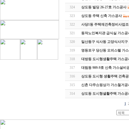
324
상도동 빌딩 26-27호 가스공사
323
상도동 주택 신축 가스공사
322
사당1동 주택재건축정비사업조
321
동작노인복지관 급식실 가스공
320
일산동구 식사동 고양식사지구 -
319
영등포구 당산동 오피스텔 가
318
대방동 도시형생활주택 가스공
317
대림동 909-9호 신축 가스설비
316
상도동 도시형 생활주택 건축
315
신촌 다주쇼핑상가 가스철거공
314
상도동 도시형샐활주택 가스공
1