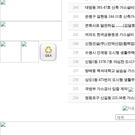
244
대방동 393-47호 신축 가스설
243
은평구 갈현동 244-11호 신축
242
큰회사로 발전하길 ........(김달호
241
여의도 한국금융증권 가스설비
240
신창건설(주) (진덕산업)협력
239
수원시 인계동 도시형 생활주택
238
신림1동 1578-7호 야심찬 도
237
방배동 백석대학교 실습실 가
236
상도1동 475번지 도시형 생활
235
국방부 가스공사 입찰 계약
234
영등포구 신길동 223-30호 가