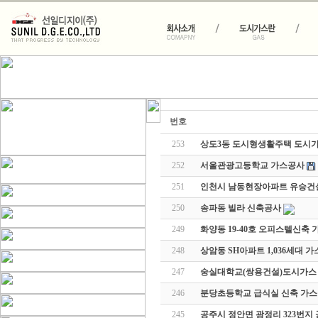
번호
253
상도3동 도시형생활주택 도시
252
서울관광고등학교 가스공사
251
인천시 남동현장아파트 유승건
250
송파동 빌라 신축공사
249
화양동 19-40호 오피스텔신축
248
상암동 SH아파트 1,036세대 
247
숭실대학교(쌍용건설)도시가스
246
분당초등학교 급식실 신축 가
245
공주시 정안면 광정리 323번지