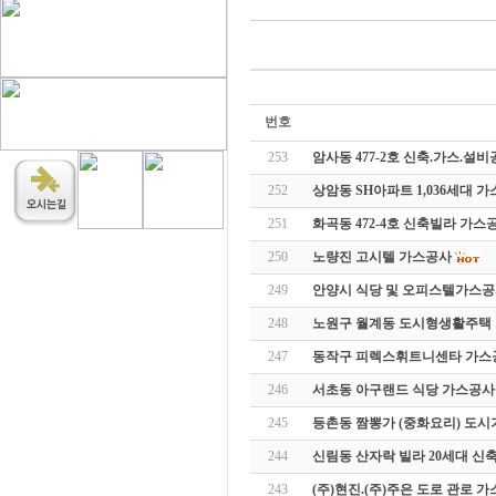
번호
253
암사동 477-2호 신축.가스.설
252
상암동 SH아파트 1,036세대 
251
화곡동 472-4호 신축빌라 가스
250
노량진 고시텔 가스공사
249
안양시 식당 및 오피스텔가스
248
노원구 월계동 도시형생활주택
247
동작구 피렉스휘트니센타 가스
246
서초동 아구랜드 식당 가스공사
245
등촌동 짬뽕가 (중화요리) 도
244
신림동 산자락 빌라 20세대 신
243
(주)현진.(주)주은 도로 관로 