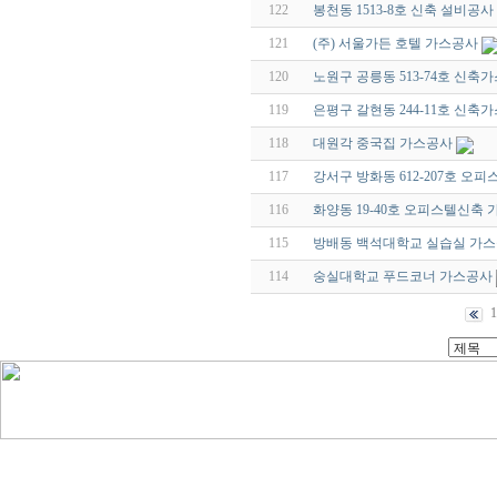
122
봉천동 1513-8호 신축 설비공사
121
(주) 서울가든 호텔 가스공사
120
노원구 공릉동 513-74호 신축
119
은평구 갈현동 244-11호 신축
118
대원각 중국집 가스공사
117
강서구 방화동 612-207호 오
116
화양동 19-40호 오피스텔신축
115
방배동 백석대학교 실습실 가
114
숭실대학교 푸드코너 가스공사
1