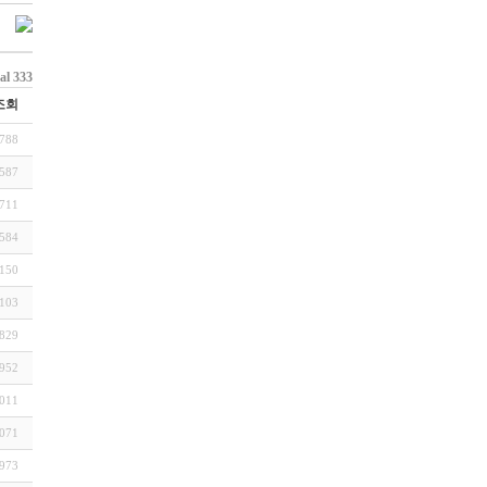
al 333
조회
788
587
711
584
150
103
829
952
011
071
973