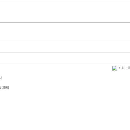
조회 : 1
사
월 20일