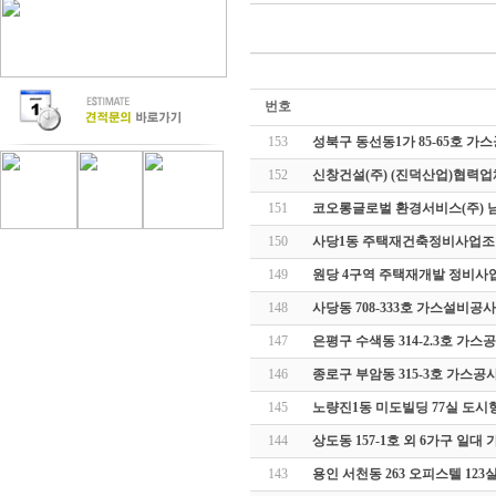
번호
153
성북구 동선동1가 85-65호 가
152
신창건설(주) (진덕산업)협력
151
코오롱글로벌 환경서비스(주) 
150
사당1동 주택재건축정비사업조
149
원당 4구역 주택재개발 정비사
148
사당동 708-333호 가스설비공사
147
은평구 수색동 314-2.3호 가스
146
종로구 부암동 315-3호 가스공
145
노량진1동 미도빌딩 77실 도
144
상도동 157-1호 외 6가구 일
143
용인 서천동 263 오피스텔 12