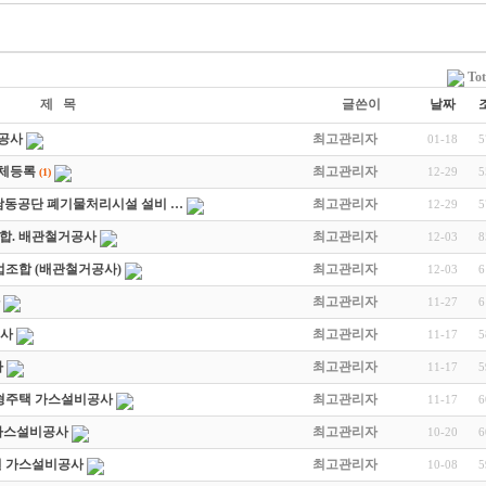
Tot
제 목
글쓴이
날짜
스공사
최고관리자
01-18
5
업체등록
최고관리자
12-29
5
(1)
남동공단 폐기물처리시설 설비 …
최고관리자
12-29
5
합. 배관철거공사
최고관리자
12-03
8
업조합 (배관철거공사)
최고관리자
12-03
6
최고관리자
11-27
6
공사
최고관리자
11-17
5
사
최고관리자
11-17
5
시형주택 가스설비공사
최고관리자
11-17
6
대 가스설비공사
최고관리자
10-20
6
3실 가스설비공사
최고관리자
10-08
5