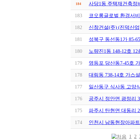
사당1동 주택재건축정
184
183
코오롱글로벌 환경서비스
182
신창건설(주) (진덕산
181
성북구 동선동1가 85-
180
노량진1동 148-12호 
179
영등포 당산동7-45호 
178
대림동 738-14호 가
177
일산동구 식사동 고양식
176
공주시 정안면 광정리 
175
파주시 탄현면 대동리 2
174
인천시 남동현장아파트
1
2