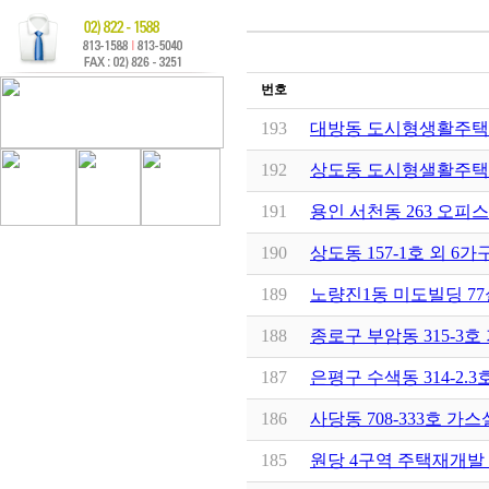
번호
193
대방동 도시형생활주택
192
상도동 도시형샐활주택
191
용인 서천동 263 오피
190
상도동 157-1호 외 
189
노량진1동 미도빌딩 7
188
종로구 부암동 315-3
187
은평구 수색동 314-2.
186
사당동 708-333호 가
185
원당 4구역 주택재개발