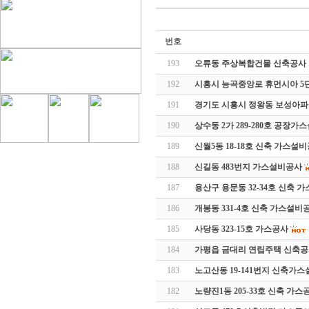
번호
193
오류동 주상복합건물 신축공사 가
192
시흥시 능곡중앙로 휴먼시아 
191
경기도 시흥시 정왕동 보성아
190
상수동 2가 289-280호 공장
189
신월5동 18-18호 신축 가스설
188
신길동 483번지 가스설비공사
187
용산구 용문동 32-34호 신축 
186
개봉동 331-4호 신축 가스설비
185
사당동 323-15호 가스공사
184
가평읍 금대리 연립주택 신축
183
노고산동 19-141번지 신축가
182
노량진1동 205-33호 신축 가스