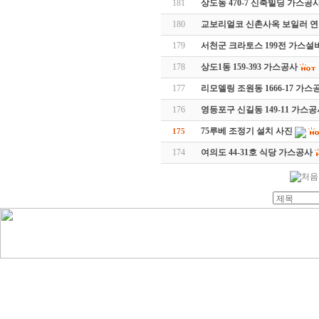
181
상도동 470-7 신축빌딩 가스공
180
교보리얼코 신촌사옥 보일러 
179
서천군 크라토스 199전 가스설
178
상도1동 159-393 가스공사
177
리모델링 조원동 1666-17 가스
176
영등포구 신길동 149-11 가스
75루베 조정기 설치 사진
175
174
여의도 44-31호 식당 가스공사