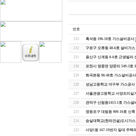
번호
233
흑석동 196-18호 가스설비공사
232
구로구 오류동 48-6호 설비가
231
용산구 신계동 8-6호 근생빌라
230
포천시 영중면 양문리 549-3
229
화곡본동 98-48호 가스설비공사
228
성남고등학교 야구부 가스공사
227
서울관광고등학교 서양조리실
226
관악구 신림동1413-1호 가스
225
영등포구 대림동 909-16호 신
224
숭실대학교(한라건설)도시가스
223
사당1동 167-19번지 일대 