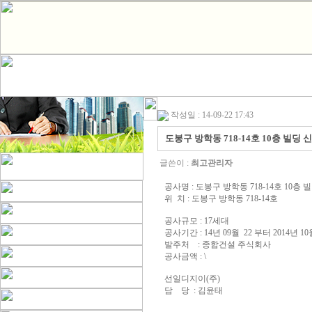
작성일 : 14-09-22 17:43
도봉구 방학동 718-14호 10층 빌딩
글쓴이 :
최고관리자
공사명 : 도봉구 방학동 718-14호 10
위 치 : 도봉구 방학동 718-14호
공사규모 : 17세대
공사기간 : 14년 09월 22 부터 2014년 1
발주처 : 종합건설 주식회사
공사금액 : \
선일디지이(주)
담 당 : 김윤태