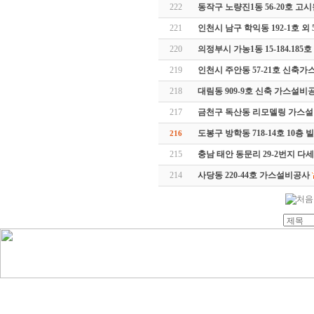
222
동작구 노량진1동 56-20호 
221
인천시 남구 학익동 192-1호 
220
의정부시 가농1동 15-184.18
219
인천시 주안동 57-21호 신축가
218
대림동 909-9호 신축 가스설비
217
금천구 독산동 리모델링 가스
도봉구 방학동 718-14호 10층
216
215
충남 태안 동문리 29-2번지 
214
사당동 220-44호 가스설비공사