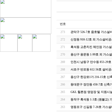
번호
273
관악구 526-7호 줌호텔 가스설
272
신정동 910-12호 외 가스설비
271
흑석동 교촌치킨 체인점 가스
270
용산구 용문동 1-99호 외 가스
269
인천시 남동구 만수동 853-29
268
서초구 반포동 612-56호 설비
267
용산구 한강로1가 216-15호
266
동대문구 장안동 450-7호 신
265
GKL 힐튼점 영업장 및 지원시설
264
동작구 흑석동 1-3호 (원불교
263
영등포구 신길동 7-26호 가스