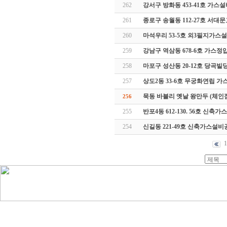
262
강서구 방화동 453-41호 가스
261
종로구 송월동 112-27호 서
260
마석우리 53-5호 외3필지가스
259
강남구 역삼동 678-6호 가스
258
마포구 성산동 20-12호 당곡
257
상도2동 33-6호 무궁화연립 
묵동 바블리 옛날 왕만두 (체인
256
255
반포4동 612-130. 56호 신축
254
신길동 221-49호 신축가스설비
1