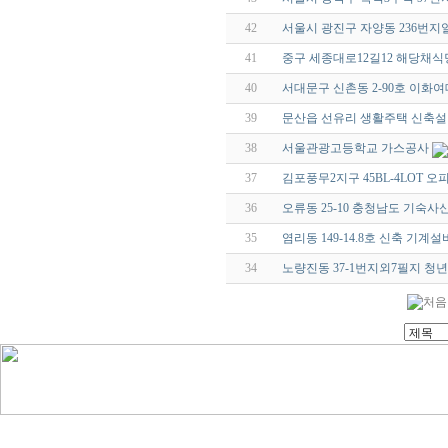
42
서울시 광진구 자양동 236번
41
중구 세종대로12길12 해당채
40
서대문구 신촌동 2-90호 이화
39
문산읍 선유리 생활주택 신축
38
서울관광고등학교 가스공사
37
김포풍무2지구 45BL-4LOT 
36
오류동 25-10 충청남도 기숙
35
염리동 149-14.8호 신축 기
34
노량진동 37-1번지외7필지 청