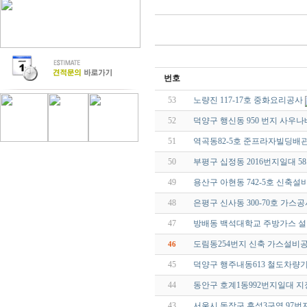
번호
53
노량진 117-17호 중화요리공사
52
덕양구 행신동 950 번지 사우
51
역곡동82-5호 준프라자빌딩배
50
부평구 십정동 2016번지일대 5
49
용산구 아현동 742-5호 신축설
48
은평구 신사동 300-70호 가스
47
방배동 백석대학교 주방가스 
도림동254번지 신축 가스설비
46
45
덕양구 행주내동613 철도차량
44
동안구 호계1동992번지일대 
43
서울시 동작구 흑석3구역 97