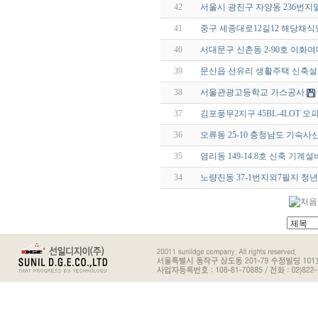
42
서울시 광진구 자양동 236번
41
중구 세종대로12길12 해당채
40
서대문구 신촌동 2-90호 이화
39
문산읍 선유리 생활주택 신축
38
서울관광고등학교 가스공사
37
김포풍무2지구 45BL-4LOT 
36
오류동 25-10 충청남도 기숙
35
염리동 149-14.8호 신축 기
34
노량진동 37-1번지외7필지 청