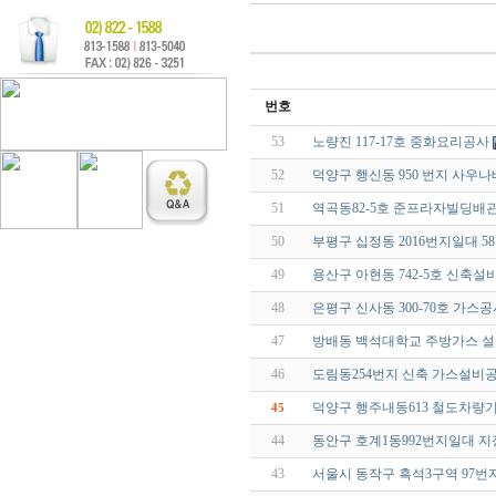
번호
53
노량진 117-17호 중화요리공사
52
덕양구 행신동 950 번지 사우
51
역곡동82-5호 준프라자빌딩배
50
부평구 십정동 2016번지일대 5
49
용산구 아현동 742-5호 신축설
48
은평구 신사동 300-70호 가스
47
방배동 백석대학교 주방가스 
46
도림동254번지 신축 가스설비
덕양구 행주내동613 철도차량
45
44
동안구 호계1동992번지일대 
43
서울시 동작구 흑석3구역 97