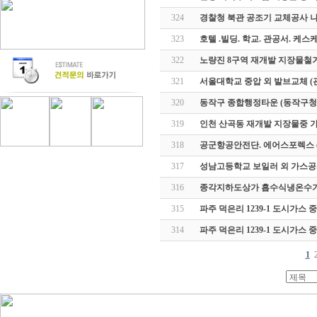
324
경찰청 북관 공조기 교체공사 
323
호텔 .빌딩. 학교. 관공서. 케
322
노량진 8구역 재개발 지장물철
321
서울대학교 중압 외 발브교체 (
320
동작구 종합행정타운 (동작구청
319
인천 산곡동 재개발 지장물중 
318
공군항공안전단. 에어스포렉스 
317
성남고등학교 보일러 외 가스공
316
종각지하도상가 흡수식냉온수기
315
파주 덕은리 1239-1 도시가스 
314
파주 덕은리 1239-1 도시가스
1