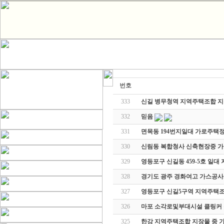
번호
333
신길 병무청역 지역주택조합 
332
믿음
331
면목동 194번지일대 가로주택
330
신림동 복합청사 신축현장중 
329
영등포구 신길동 459-5호 일
328
경기도 광주 경화여고 가스공사.
327
영등포구 신길5구역 지역주택조
326
마포 소각로및부대시설 클링커 
325
한강 지역주택조합 지장물 중 가