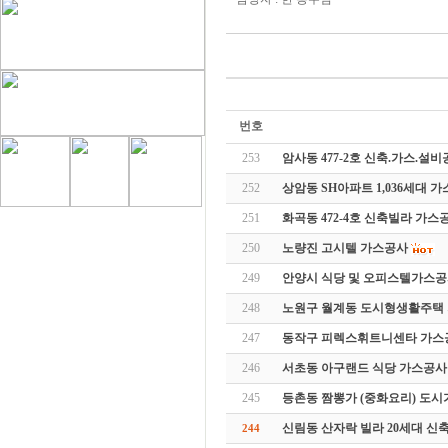
번호
253
암사동 477-2호 신축.가스.설
252
상암동 SH아파트 1,036세대 
251
화곡동 472-4호 신축빌라 가스
250
노량진 고시텔 가스공사
249
안양시 식당 및 오피스텔가스
248
노원구 월계동 도시형생활주택
247
동작구 피렉스휘트니센타 가스
246
서초동 아구랜드 식당 가스공사
245
등촌동 짬뽕가 (중화요리) 도
신림동 산자락 빌라 20세대 신
244