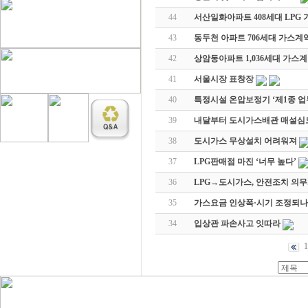
44
서산일화아파트 408세대 LPG
43
동두천 아파트 706세대 가스계
42
상암동아파트 1,036세대 가스
41
서울시장 표창장
40
특정시설 온압보정기 ‘제1종 업
39
내달부터 도시가스배관 매설심
38
도시가스 무상설치 어려워져
37
LPG판매점 마진 ‘너무 높다’
36
LPG→도시가스, 안전조치 의
35
가스요금 인상폭·시기 조정되나
34
입상관 파손사고 잇따라
1