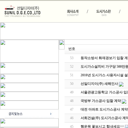
번호
53
동작소방서 화재경보기 입찰 
52
도시가스설치비 가구당 500만원
51
2010년 도시가스 사용자시설 
50
선일디지이(주) 새해인사
49
서울관광고등학교 가스공사 입
48
국방부 가스공사 입찰 계약
47
대전 아파트 도시가스공사 계약
46
서희건설(주) 도시가스공사 계
45
행운목 꽃보시고 힘내세요^^